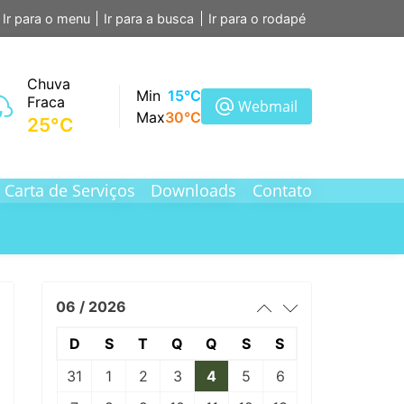
Ir para o menu
Ir para a busca
Ir para o rodapé
Chuva
Min
15°C
Fraca
Webmail
Max
30°C
25°C
Carta de Serviços
Downloads
Contato
06 / 2026
D
S
T
Q
Q
S
S
31
1
2
3
4
5
6