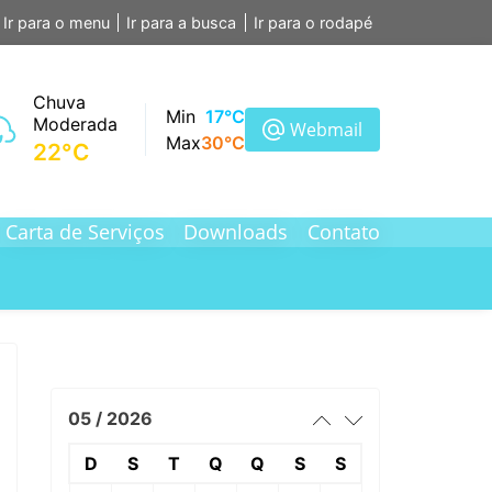
Ir para o menu
Ir para a busca
Ir para o rodapé
Chuva
Min
17°C
Moderada
Webmail
Max
30°C
22°C
Carta de Serviços
Downloads
Contato
05 / 2026
D
S
T
Q
Q
S
S