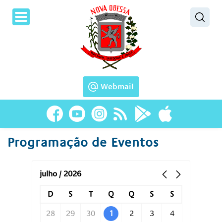
Pesquisar
Webmail
Programação de Eventos
julho / 2026
D
S
T
Q
Q
S
S
28
29
30
1
2
3
4