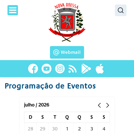
Pesquisar
Webmail
Programação de Eventos
julho / 2026
D
S
T
Q
Q
S
S
28
29
30
1
2
3
4