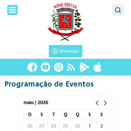
Pesquisar
Webmail
Programação de Eventos
maio / 2026
D
S
T
Q
Q
S
S
26
27
28
29
30
1
2