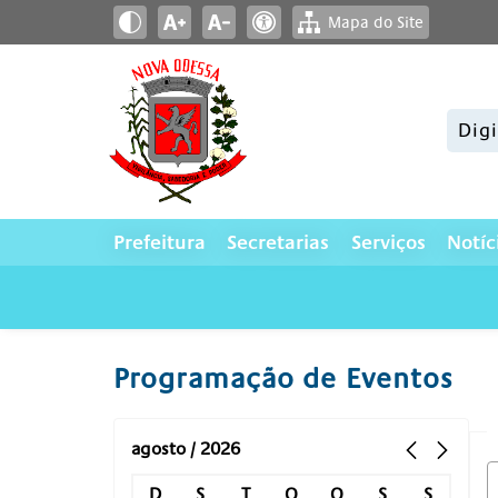
Mapa do Site
Pesqui
Prefeitura
Secretarias
Serviços
Notíc
Programação de Eventos
agosto / 2026
D
S
T
Q
Q
S
S