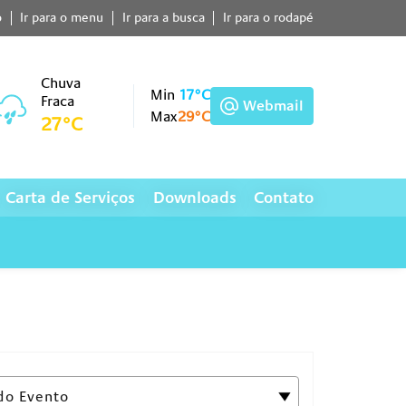
o
Ir para o menu
Ir para a busca
Ir para o rodapé
Chuva
Min
17°C
Fraca
Webmail
Max
29°C
27°C
Carta de Serviços
Downloads
Contato