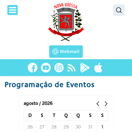
Pesquisar
Webmail
Programação de Eventos
agosto / 2026
D
S
T
Q
Q
S
S
26
27
28
29
30
31
1