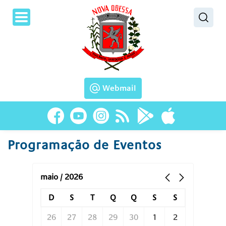
Pesquisar
Webmail
Programação de Eventos
maio / 2026
D
S
T
Q
Q
S
S
26
27
28
29
30
1
2