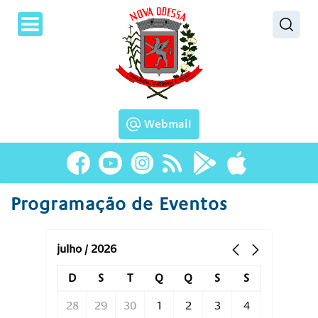
Pesquisar
Webmail
Programação de Eventos
julho / 2026
D
S
T
Q
Q
S
S
28
29
30
1
2
3
4