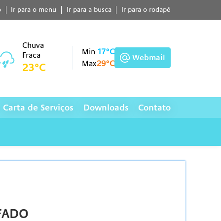
o
Ir para o menu
Ir para a busca
Ir para o rodapé
Chuva
Min
17°C
Fraca
Webmail
Max
29°C
23°C
Carta de Serviços
Downloads
Contato
IFADO