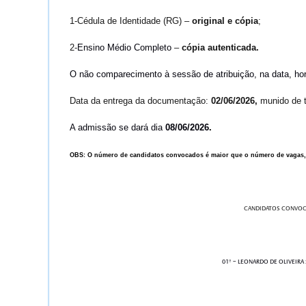
1-Cédula de Identidade (RG) –
original e cópia
;
2-
Ensino Médio Completo
–
cópia autenticada.
O não comparecimento à sessão de atribuição, na data, hor
Data da entrega da documentação:
02/06/2026,
munido de t
A admissão se dará dia
08/06/2026
.
OBS: O número de candidatos convocados é maior que o número de vagas, 
CANDIDATOS CONVOCAD
01º – LEONARDO DE OLIVEIRA SOARES (PcD); 02º – REBE