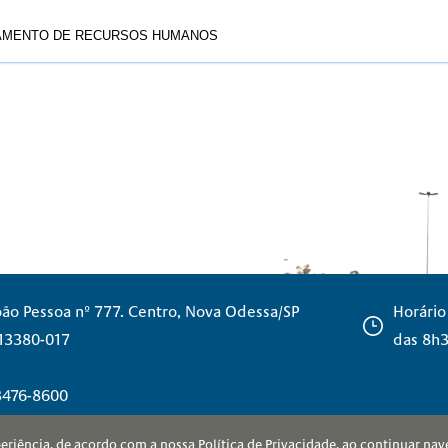
URSOS HUMANOS
oão Pessoa nº 777. Centro, Nova Odessa/SP
Horário
 13380-017
das 8h3
 3476-8600
xperiência, de acordo com a nossa
Política de Privacidade
, ao continuar na