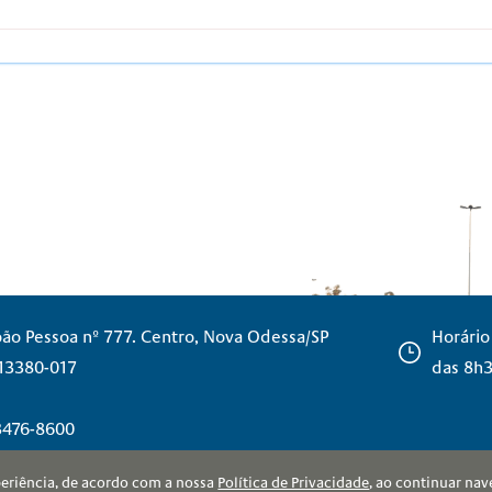
oão Pessoa nº 777. Centro, Nova Odessa/SP
Horário
 13380-017
das 8h3
 3476-8600
xperiência, de acordo com a nossa
Política de Privacidade
, ao continuar na