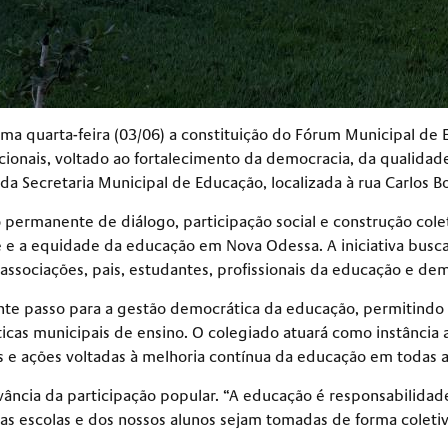
óxima quarta-feira (03/06) a constituição do Fórum Municipal 
acionais, voltado ao fortalecimento da democracia, da qualid
da Secretaria Municipal de Educação, localizada à rua Carlos Bo
ermanente de diálogo, participação social e construção coleti
e e a equidade da educação em Nova Odessa. A iniciativa busca
 associações, pais, estudantes, profissionais da educação e de
nte passo para a gestão democrática da educação, permitindo 
icas municipais de ensino. O colegiado atuará como instância a
 ações voltadas à melhoria contínua da educação em todas a
evância da participação popular. “A educação é responsabilid
sas escolas e dos nossos alunos sejam tomadas de forma coletiv