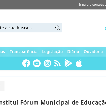
Ir para o conteúd
sar:
ias
Transparência
Legislação
Diário
Ouvidoria
institui Fórum Municipal de Educaç