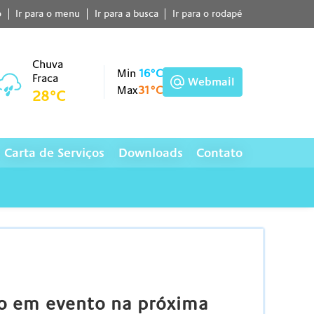
o
Ir para o menu
Ir para a busca
Ir para o rodapé
Chuva
Min
16°C
Fraca
Webmail
Max
31°C
28°C
Carta de Serviços
Downloads
Contato
ão em evento na próxima