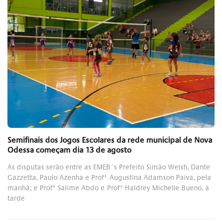
Semifinais dos Jogos Escolares da rede municipal de Nova
Odessa começam dia 13 de agosto
As disputas serão entre as EMEB´s Prefeito Simão Welsh, Dante
Gazzetta, Paulo Azenha e Profª Augustina Adamson Paiva, pela
manhã; e Profª Salime Abdo e Profª Haldrey Michelle Bueno, à
tarde