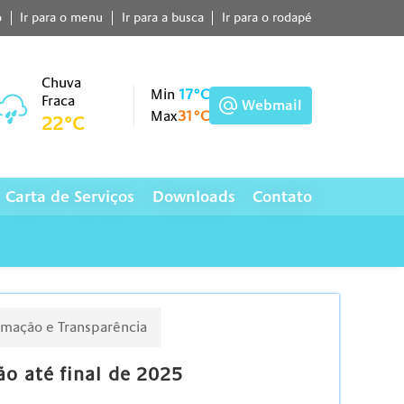
o
Ir para o menu
Ir para a busca
Ir para o rodapé
Chuva
Min
17°C
Fraca
Webmail
Max
31°C
22°C
Carta de Serviços
Downloads
Contato
ormação e Transparência
ão até final de 2025