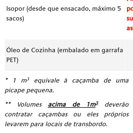
Isopor (desde que ensacado, máximo 5
po
sacos)
su
as
Óleo de Cozinha (embalado em garrafa
PET)
3
* 1 m
equivale à caçamba de uma
picape pequena.
3
** Volumes
acima de 1m
deverão
contratar caçambas ou eles próprios
levarem para locais de transbordo.