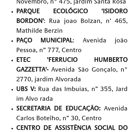
Novembro, n° 475, jardim Santa Rosa
PARQUE ECOLÓGICO ‘ISIDORO
BORDON'
: Rua joao Bolzan, n’ 465,
Mathilde Berzin
PAÇO MUNICIPAL
: Avenida joäo
Pessoa, n” 777, Centro
ETEC ‘FERRUCIO HUMBERTO
GAZZETTA'-
Avenida São Gonçalo, n°
2770, jardim Alvorada
UBS V:
Rua das Imbuias, n” 355, Jard
im Alvo rada
SECRETARIA DE EDUCAÇÄO:
Avenida
Carlos Boteîho, n” 30, Centro
CENTRO DE ASSISTËNCIA SOCIAL DO