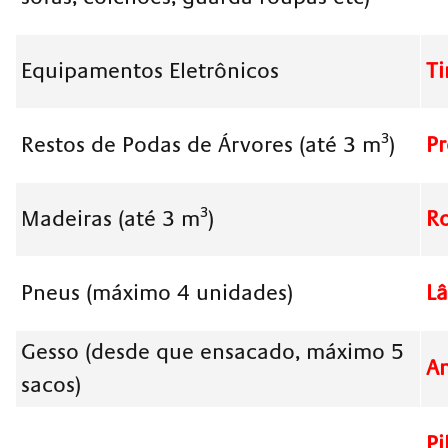
Equipamentos Eletrônicos
Ti
Restos de Podas de Árvores (até 3 m³)
P
Madeiras (até 3 m³)
Ro
Pneus (máximo 4 unidades)
L
Gesso (desde que ensacado, máximo 5
A
sacos)
Pi