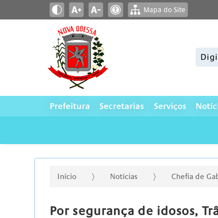
Mapa do Site
Pesqui
Prefeitura
Secretarias
Serviços
Notíc
Início
Notícias
Chefia de Ga
Por segurança de idosos, Trâ