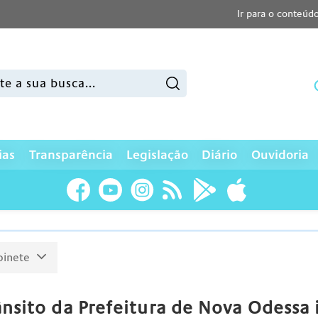
Ir para o conteúd
sar:
ias
Transparência
Legislação
Diário
Ouvidoria
binete
nsito da Prefeitura de Nova Odessa i