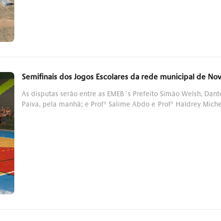
Semifinais dos Jogos Escolares da rede municipal de N
As disputas serão entre as EMEB´s Prefeito Simão Welsh, Dan
Paiva, pela manhã; e Profª Salime Abdo e Profª Haldrey Miche