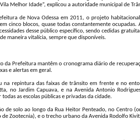
a Vila Melhor Idade”, explicou a autoridade municipal de Tr
efeitura de Nova Odessa em 2011, o projeto habitacional 
as em cinco blocos, quase todas constantemente ocupadas. 
ssidades desse público específico, sendo cedidas gratuit
de maneira vitalícia, sempre que disponíveis.
ito da Prefeitura mantêm o cronograma diário de recuperaç
ixas e alertas em geral.
ou na repintura das faixas de trânsito em frente e no en
zetta, no Jardim Capuava, e na Avenida Antonio Rodrigu
todas as escolas públicas e privadas da cidade.
o de solo ao longo da Rua Heitor Penteado, no Centro (on
o de Zootecnia), e o trecho urbano da Avenida Rodolfo Kivit