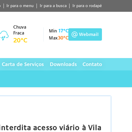
o
Ir para o menu
Ir para a busca
Ir para o rodapé
Chuva
Min
17°C
Fraca
Webmail
Max
30°C
20°C
Carta de Serviços
Downloads
Contato
nterdita acesso viário à Vila