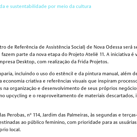
nda e sustentabilidade por meio da cultura
o de Referência de Assistência Social) de Nova Odessa será se
em parte da nova etapa do Projeto Ateliê 11. A iniciativa é vi
mpresa Desktop, com realização da Frida Projetos.
paria, incluindo o uso do estêncil e da pintura manual, além d
economia criativa e referências visuais que inspiram processo
s na organização e desenvolvimento de seus próprios negócio
mo upcycling e o reaproveitamento de materiais descartados, i
s Perobas, nº 114, Jardim das Palmeiras, às segundas e terças-f
estinadas ao público feminino, com prioridade para as usuárias
rio local.