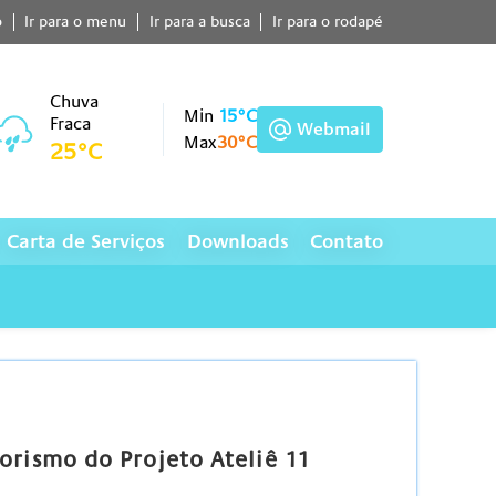
o
Ir para o menu
Ir para a busca
Ir para o rodapé
Chuva
Min
15°C
Fraca
Webmail
Max
30°C
25°C
Carta de Serviços
Downloads
Contato
orismo do Projeto Ateliê 11