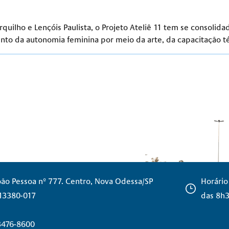
uilho e Lençóis Paulista, o Projeto Ateliê 11 tem se consoli
nto da autonomia feminina por meio da arte, da capacitação té
oão Pessoa nº 777. Centro, Nova Odessa/SP
Horário
 13380-017
das 8h3
 3476-8600