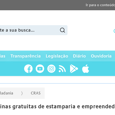
Ir para o conteúd
sar:
ias
Transparência
Legislação
Diário
Ouvidoria
idadania
CRAS
inas gratuitas de estamparia e empreended